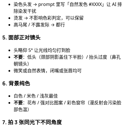
染色头发 → prompt 里写「自然发色 #XXXX」让 AI 排
除染发干扰
烫发 → 不影响色彩判定，可以保留
高马尾 / 不露发际 → 都行
5. 面部正对镜头
头略仰 5° 让光线均匀打到脸
不要
：低头（颈部阴影盖住下半脸）/ 抬头过度（鼻孔
朝镜头）
微笑或自然表情，闭嘴或张唇均可
6. 背景纯色
白色 / 米色 / 浅灰最佳
不要
：花布 / 强对比图案 / 彩色窗帘（漫反射会污染脸
部色温）
7. 拍 3 张同光下不同角度