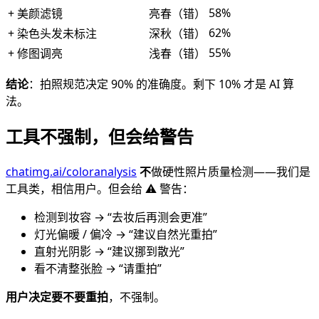
58%
+ 美颜滤镜
亮春（错）
62%
+ 染色头发未标注
深秋（错）
55%
+ 修图调亮
浅春（错）
结论
：拍照规范决定 90% 的准确度。剩下 10% 才是 AI 算
法。
工具不强制，但会给警告
chatimg.ai/coloranalysis
不
做硬性照片质量检测——我们是
工具类，相信用户。但会给 ⚠️ 警告：
检测到妆容 → “去妆后再测会更准”
灯光偏暖 / 偏冷 → “建议自然光重拍”
直射光阴影 → “建议挪到散光”
看不清整张脸 → “请重拍”
用户决定要不要重拍
，不强制。