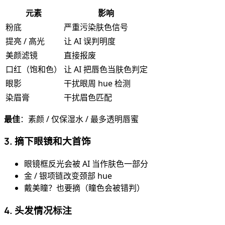
元素
影响
粉底
严重污染肤色信号
提亮 / 高光
让 AI 误判明度
美颜滤镜
直接报废
口红（饱和色）
让 AI 把唇色当肤色判定
眼影
干扰眼周 hue 检测
染眉膏
干扰眉色匹配
最佳
：素颜 / 仅保湿水 / 最多透明唇蜜
3. 摘下眼镜和大首饰
眼镜框反光会被 AI 当作肤色一部分
金 / 银项链改变颈部 hue
戴美瞳？也要摘（瞳色会被错判）
4. 头发情况标注