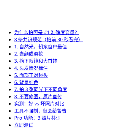
为什么拍照是 #1 准确度变量？
8 条共识规范（拍前 30 秒看完）
1. 自然光，朝东窗户最佳
2. 素颜或淡妆
3. 摘下眼镜和大首饰
4. 头发情况标注
5. 面部正对镜头
6. 背景纯色
7. 拍 3 张同光下不同角度
8. 不要修图，原片直传
实测：好 vs 坏照片对比
工具不强制，但会给警告
Pro 功能：3 照片共识
立即测试