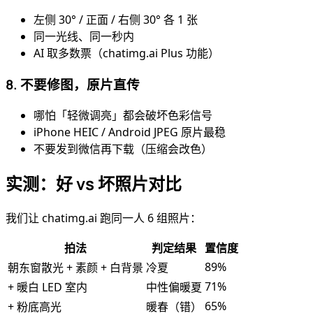
左侧 30° / 正面 / 右侧 30° 各 1 张
同一光线、同一秒内
AI 取多数票（chatimg.ai Plus 功能）
8. 不要修图，原片直传
哪怕「轻微调亮」都会破坏色彩信号
iPhone HEIC / Android JPEG 原片最稳
不要发到微信再下载（压缩会改色）
实测：好 vs 坏照片对比
我们让 chatimg.ai 跑同一人 6 组照片：
拍法
判定结果
置信度
89%
朝东窗散光 + 素颜 + 白背景
冷夏
71%
+ 暖白 LED 室内
中性偏暖夏
65%
+ 粉底高光
暖春（错）