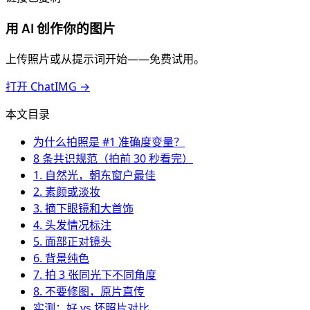
用 AI 创作你的图片
上传照片或从提示词开始——免费试用。
打开 ChatIMG →
本文目录
为什么拍照是 #1 准确度变量？
8 条共识规范（拍前 30 秒看完）
1. 自然光，朝东窗户最佳
2. 素颜或淡妆
3. 摘下眼镜和大首饰
4. 头发情况标注
5. 面部正对镜头
6. 背景纯色
7. 拍 3 张同光下不同角度
8. 不要修图，原片直传
实测：好 vs 坏照片对比