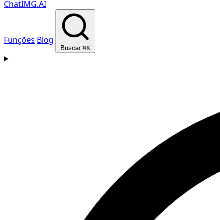
ChatIMG.AI
Funções
Blog
Buscar
⌘K