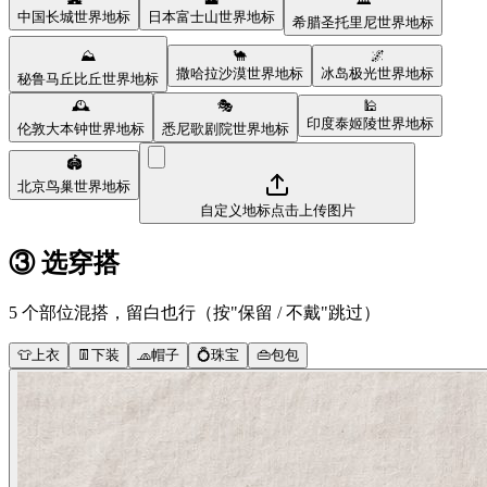
中国长城
世界地标
日本富士山
世界地标
希腊圣托里尼
世界地标
⛰️
🐪
🌌
撒哈拉沙漠
世界地标
冰岛极光
世界地标
秘鲁马丘比丘
世界地标
🕰️
🎭
🕌
印度泰姬陵
世界地标
伦敦大本钟
世界地标
悉尼歌剧院
世界地标
🏟️
北京鸟巢
世界地标
自定义地标
点击上传图片
③ 选穿搭
5 个部位混搭，留白也行（按"保留 / 不戴"跳过）
👕
上衣
👖
下装
🧢
帽子
💍
珠宝
👜
包包