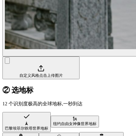
自定义风格
点击上传图片
② 选地标
12 个识别度极高的全球地标,一秒到达
🗽
🗼
纽约自由女神像
世界地标
巴黎埃菲尔铁塔
世界地标
🏯
🗻
🏛️