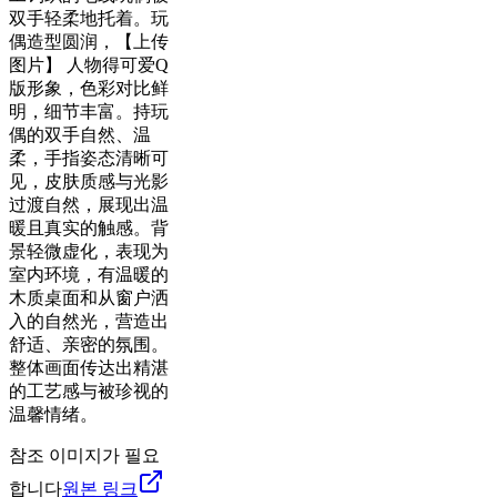
双手轻柔地托着。玩
偶造型圆润，【上传
图片】 人物得可爱Q
版形象，色彩对比鲜
明，细节丰富。持玩
偶的双手自然、温
柔，手指姿态清晰可
见，皮肤质感与光影
过渡自然，展现出温
暖且真实的触感。背
景轻微虚化，表现为
室内环境，有温暖的
木质桌面和从窗户洒
入的自然光，营造出
舒适、亲密的氛围。
整体画面传达出精湛
的工艺感与被珍视的
温馨情绪。
참조 이미지가 필요
합니다
원본 링크