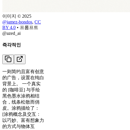
이미지 © 2025
@jamez-bondos
,
CC
BY 4.0
•
프롬프트
@azed_ai
즉각적인
一则简约且富有创意
的广告，设置在纯白
背景上。 一个真实
的 [咖啡豆] 与手绘
黑色墨水涂鸦相结
合，线条松散而俏
皮。涂鸦描绘了：
[涂鸦概念及交互：
以巧妙、富有想象力
的方式与物体互