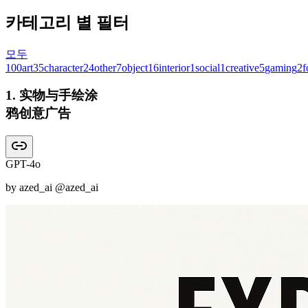
카테고리 별 필터
모두
100
art
35
character
24
other
7
object
16
interior
1
social
1
creative
5
gaming
2
f
1
.
实物与手绘涂
鸦创意广告
GPT-4o
by
azed_ai
@azed_ai