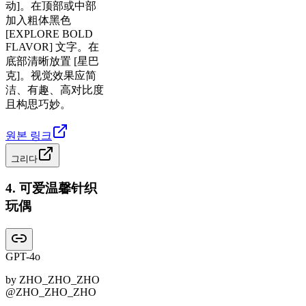
动]。在顶部或中部
加入粗体黑色
[EXPLORE BOLD
FLAVOR] 文字。在
底部清晰放置 [星巴
克]。视觉效果应简
洁、有趣、高对比度
且构思巧妙。
원본 링크
그리다
4
.
可爱温馨针织
玩偶
GPT-4o
by
ZHO_ZHO_ZHO
@ZHO_ZHO_ZHO