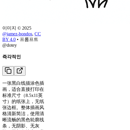
이미지 © 2025
@jamez-bondos
,
CC
BY 4.0
•
프롬프트
@dotey
즉각적인
一张黑白线描涂色插
画，适合直接打印在
标准尺寸（8.5x11英
寸）的纸张上，无纸
张边框。整体插画风
格清新简洁，使用清
晰流畅的黑色轮廓线
条，无阴影、无灰