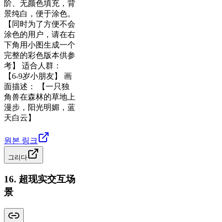
阶、无颜色填充，背
景纯白，便于涂色。
【同时为了方便不会
涂色的用户，请在右
下角用小图生成一个
完整的彩色版本供参
考】 适合人群：
【6-9岁小朋友】 画
面描述： 【一只独
角兽在森林的草地上
漫步，阳光明媚，蓝
天白云】
원본 링크
그리다
16
.
超现实交互场
景