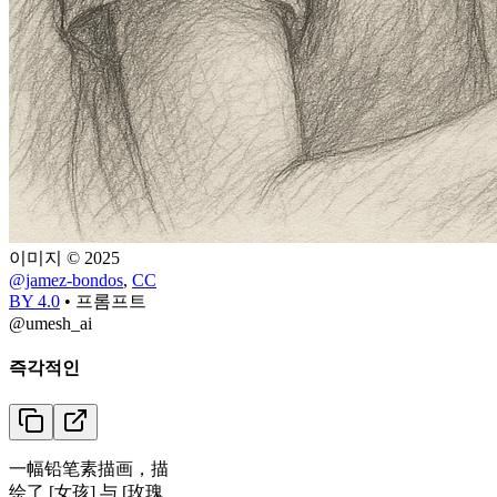
이미지 © 2025
@jamez-bondos
,
CC
BY 4.0
•
프롬프트
@umesh_ai
즉각적인
一幅铅笔素描画，描
绘了 [女孩] 与 [玫瑰