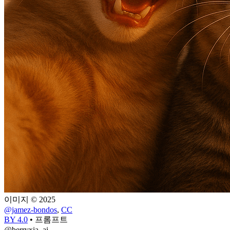
이미지 © 2025
@jamez-bondos
,
CC
BY 4.0
•
프롬프트
@berryxia_ai