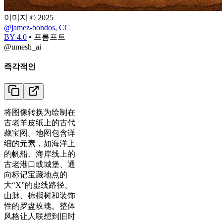
이미지 © 2025
@jamez-bondos
,
CC
BY 4.0
•
프롬프트
@umesh_ai
즉각적인
将图像转换为绘制在
古老羊皮纸上的古代
藏宝图。地图包含详
细的元素，如海洋上
的帆船、海岸线上的
古老港口或城堡、通
向标记宝藏地点的
大“X”的虚线路径、
山脉、棕榈树和装饰
性的罗盘玫瑰。整体
风格让人联想到旧时