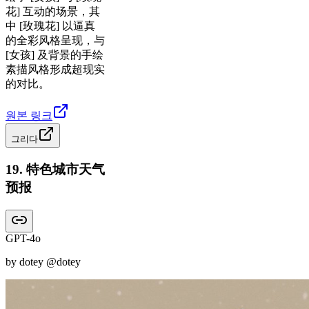
花] 互动的场景，其
中 [玫瑰花] 以逼真
的全彩风格呈现，与
[女孩] 及背景的手绘
素描风格形成超现实
的对比。
원본 링크
그리다
19
.
特色城市天气
预报
GPT-4o
by
dotey
@dotey