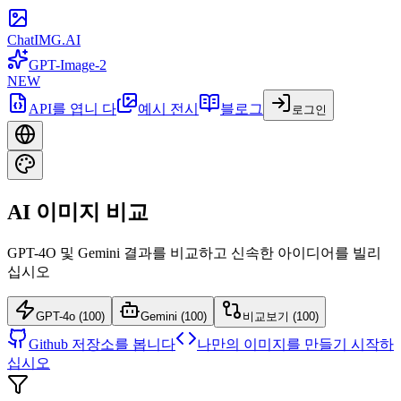
ChatIMG.AI
GPT-Image-2
NEW
API를 엽니 다
예시 전시
블로그
로그인
AI 이미지 비교
GPT-4O 및 Gemini 결과를 비교하고 신속한 아이디어를 빌리
십시오
GPT-4o (
100
)
Gemini (
100
)
비교보기
(
100
)
Github 저장소를 봅니다
나만의 이미지를 만들기 시작하
십시오