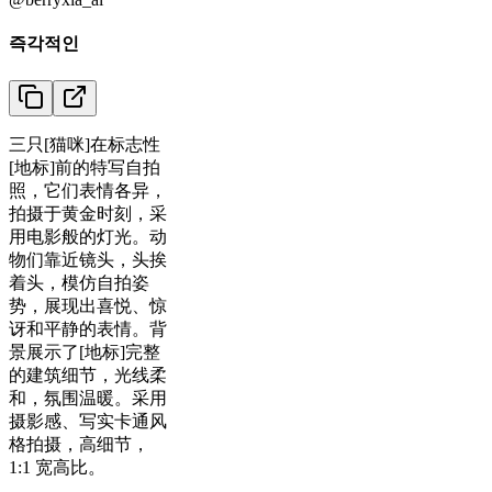
즉각적인
三只[猫咪]在标志性
[地标]前的特写自拍
照，它们表情各异，
拍摄于黄金时刻，采
用电影般的灯光。动
物们靠近镜头，头挨
着头，模仿自拍姿
势，展现出喜悦、惊
讶和平静的表情。背
景展示了[地标]完整
的建筑细节，光线柔
和，氛围温暖。采用
摄影感、写实卡通风
格拍摄，高细节，
1:1 宽高比。