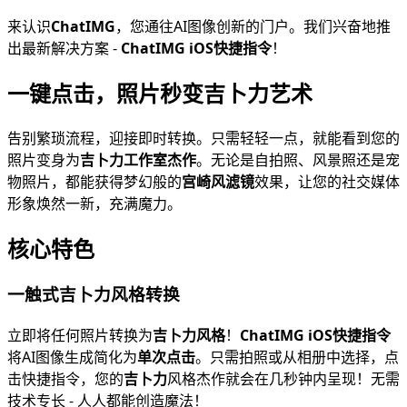
来认识
ChatIMG
，您通往AI图像创新的门户。我们兴奋地推
出最新解决方案 -
ChatIMG iOS快捷指令
！
一键点击，照片秒变吉卜力艺术
告别繁琐流程，迎接即时转换。只需轻轻一点，就能看到您的
照片变身为
吉卜力工作室杰作
。无论是自拍照、风景照还是宠
物照片，都能获得梦幻般的
宫崎风滤镜
效果，让您的社交媒体
形象焕然一新，充满魔力。
核心特色
一触式吉卜力风格转换
立即将任何照片转换为
吉卜力风格
！
ChatIMG iOS快捷指令
将AI图像生成简化为
单次点击
。只需拍照或从相册中选择，点
击快捷指令，您的
吉卜力
风格杰作就会在几秒钟内呈现！无需
技术专长 - 人人都能创造魔法！