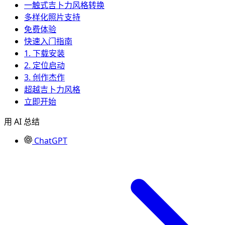
一触式吉卜力风格转换
多样化照片支持
免费体验
快速入门指南
1. 下载安装
2. 定位启动
3. 创作杰作
超越吉卜力风格
立即开始
用 AI 总结
ChatGPT