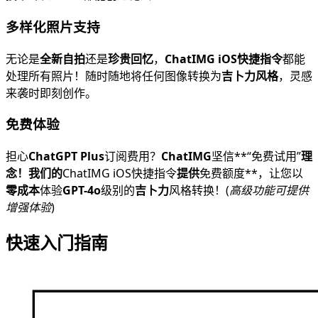
多样化照片支持
无论是
全新自拍
还是
珍贵回忆
，
ChatIMG iOS快捷指令
都能
处理所有照片！随时随地将任何图像转换为
吉卜力风格
，灵感
来袭时即刻创作。
免费体验
担心
ChatGPT Plus
订阅费用？
ChatIMG
坚信**“免费试用”
理
念！我们的
ChatIMG iOS快捷指令
提供
免费额度**，让您以
零成本
体验
GPT-4o
级别的
吉卜力
风格转换！(
高级功能可提供
增强体验
)
快速入门指南