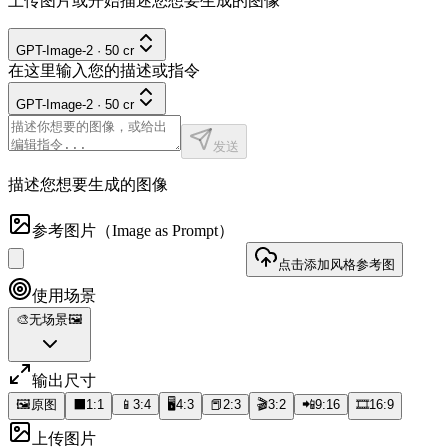
上传图片或开始描述您想要生成的图像
GPT-Image-2
·
50
cr
在这里输入您的描述或指令
GPT-Image-2
·
50
cr
发送
描述您想要生成的图像
参考图片
（Image as Prompt）
点击添加风格参考图
使用场景
🎨
无场景
🖼️
输出尺寸
🖼️
原图
⬛
1:1
📱
3:4
🖥️
4:3
📕
2:3
🎬
3:2
📲
9:16
🎞️
16:9
上传图片