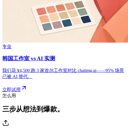
专业
韩国工作室 vs AI 实测
我们花 ¥4,500 跑 3 家首尔工作室对比 chatimg.ai——95% 场景
已被 AI 替代。
立即试用
怎么用
三步从想法到爆款。