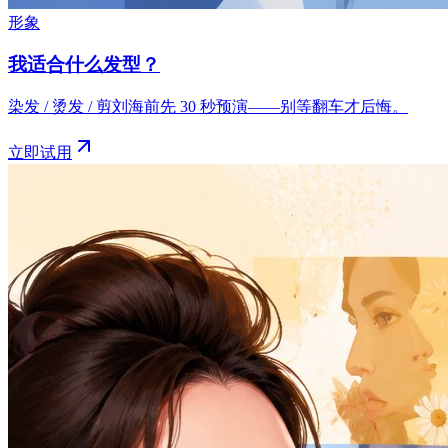
形象
我适合什么发型？
染发 / 烫发 / 剪刘海前先 30 秒预演——别等翻车才后悔。
立即试用