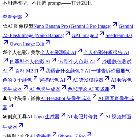
不用选模型、不用调 prompt——打开就用。
查看全部
🎨
AI 图像模型
Nano Banana Pro (Gemini 3 Pro Image)
Gemini
2.5 Flash Image (Nano Banana)
GPT-Image-2
Seedream 4.0
Qwen Image Edit
🌈
个人色彩 / 美学
个人色彩测试 AI
个人色彩分析报告 AI
四季型个人色彩 AI
16 型个人色彩 AI
冷暖肤色测试
AI
컬러 MBTI
我适合什么颜色？AI 一键告诉你最显气
色的 8 个颜色
穿搭配色 AI
AI 染发模拟器
AI 妆容色
卡生成器
AI 色卡生成器
色彩理论 AI 实战课
👤
专业头像 / 肖像
AI Headshot 头像生成器
AI 萌宠肖像生成
器
🛠️
创意工具
AI Logo 生成器
AI 老照片修复
AI 视频封面
生成器
✨
特别 / 文化
AI 看手相
iPhone 17 Pro