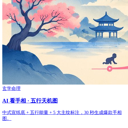
玄学命理
AI 看手相 · 五行天机图
中式宣纸底 + 五行能量 + 5 大主纹标注，30 秒生成爆款手相
图。