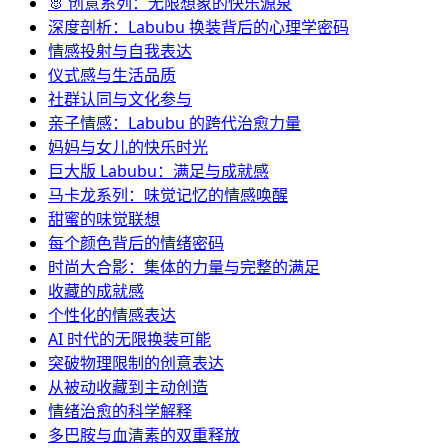
🐰 创意系列：无限想象的快乐源泉
深度剖析：Labubu 换装背后的心理学密码
情感投射与自我表达
仪式感与生活品质
社群认同与文化参与
亲子情感：Labubu 的跨代治愈力量
妈妈与女儿的快乐时光
巨大版 Labubu：满足与成就感
马卡龙系列：味觉记忆的情感唤醒
甜蜜的味觉联想
每个颜色背后的情绪密码
时尚大合影：集体的力量与完整的满足
收藏的成就感
个性化的情感表达
AI 时代的无限换装可能
突破物理限制的创意表达
从被动收藏到主动创造
情绪治愈的科学解释
多巴胺与血清素的双重释放