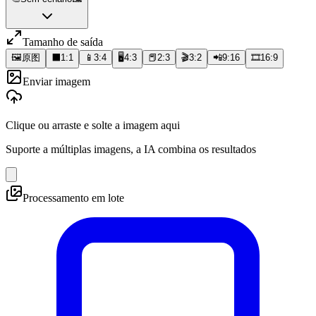
Tamanho de saída
🖼️
原图
⬛
1:1
📱
3:4
🖥️
4:3
📕
2:3
🎬
3:2
📲
9:16
🎞️
16:9
Enviar imagem
Clique ou arraste e solte a imagem aqui
Suporte a múltiplas imagens, a IA combina os resultados
Processamento em lote