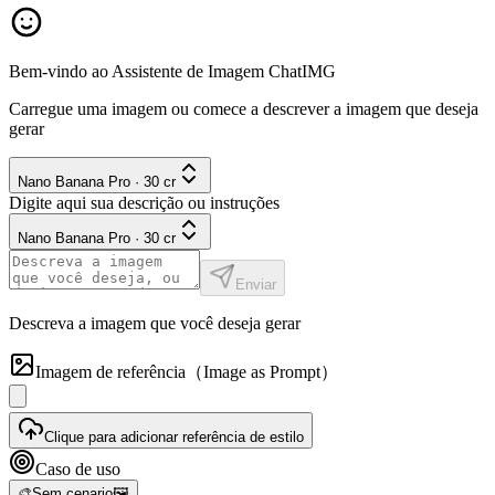
Bem-vindo ao Assistente de Imagem ChatIMG
Carregue uma imagem ou comece a descrever a imagem que deseja
gerar
Nano Banana Pro
·
30
cr
Digite aqui sua descrição ou instruções
Nano Banana Pro
·
30
cr
Enviar
Descreva a imagem que você deseja gerar
Imagem de referência
（Image as Prompt）
Clique para adicionar referência de estilo
Caso de uso
🎨
Sem cenario
🖼️