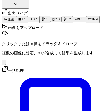
出力サイズ
🖼️
原图
⬛
1:1
📱
3:4
🖥️
4:3
📕
2:3
🎬
3:2
📲
9:16
🎞️
16:9
画像をアップロード
クリックまたは画像をドラッグ＆ドロップ
複数の画像に対応、AIが合成して結果を生成します
一括処理