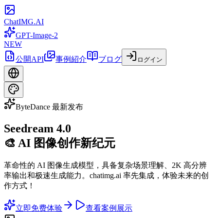
ChatIMG.AI
GPT-Image-2
NEW
公開API
事例紹介
ブログ
ログイン
ByteDance 最新发布
Seedream 4.0
🎨 AI 图像创作新纪元
革命性的 AI 图像生成模型，具备复杂场景理解、2K 高分辨
率输出和极速生成能力。chatimg.ai 率先集成，体验未来的创
作方式！
立即免费体验
查看案例展示