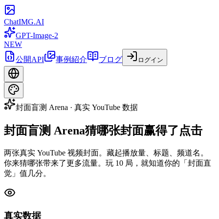
ChatIMG.AI
GPT-Image-2
NEW
公開API
事例紹介
ブログ
ログイン
封面盲测 Arena · 真实 YouTube 数据
封面盲测 Arena
猜哪张封面赢得了点击
两张真实 YouTube 视频封面。藏起播放量、标题、频道名。
你来猜哪张带来了更多流量。玩 10 局，就知道你的「封面直
觉」值几分。
真实数据