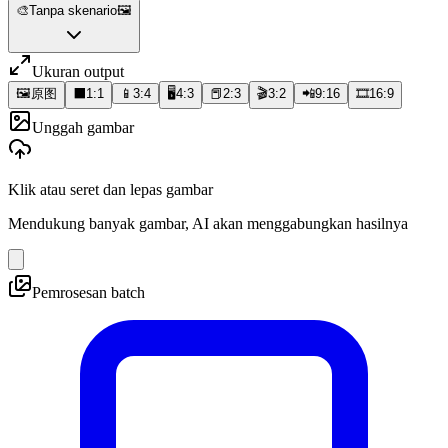
🎨
Tanpa skenario
🖼️
Ukuran output
🖼️
原图
⬛
1:1
📱
3:4
🖥️
4:3
📕
2:3
🎬
3:2
📲
9:16
🎞️
16:9
Unggah gambar
Klik atau seret dan lepas gambar
Mendukung banyak gambar, AI akan menggabungkan hasilnya
Pemrosesan batch