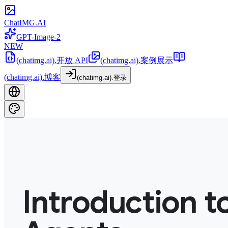
ChatIMG.AI
GPT-Image-2
NEW
(chatimg.ai).开放 API
(chatimg.ai).案例展示
(chatimg.ai).博客
(chatimg.ai).登录