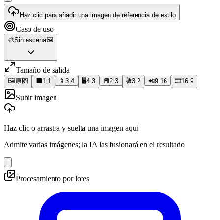
Haz clic para añadir una imagen de referencia de estilo
Caso de uso
🎨
Sin escena
🖼️
Tamaño de salida
🖼️
原图
⬛
1:1
📱
3:4
🖥️
4:3
📕
2:3
🎬
3:2
📲
9:16
🎞️
16:9
Subir imagen
Haz clic o arrastra y suelta una imagen aquí
Admite varias imágenes; la IA las fusionará en el resultado
Procesamiento por lotes