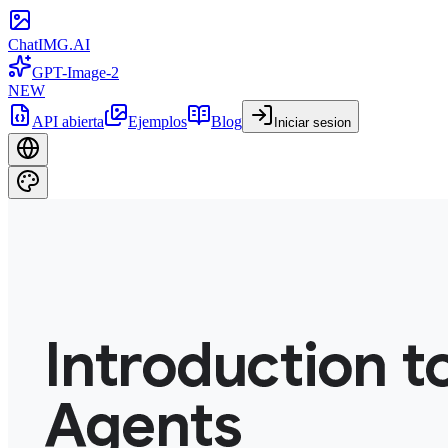
ChatIMG.AI
GPT-Image-2
NEW
API abierta
Ejemplos
Blog
Iniciar sesion