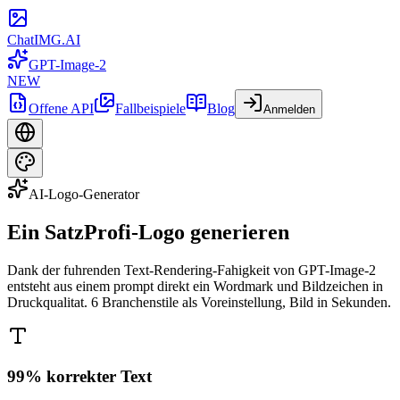
ChatIMG.AI
GPT-Image-2
NEW
Offene API
Fallbeispiele
Blog
Anmelden
AI-Logo-Generator
Ein Satz
Profi-Logo generieren
Dank der fuhrenden Text-Rendering-Fahigkeit von GPT-Image-2
entsteht aus einem prompt direkt ein Wordmark und Bildzeichen in
Druckqualitat. 6 Branchenstile als Voreinstellung, Bild in Sekunden.
99% korrekter Text