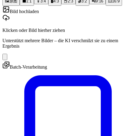
🖼️
原图
⬛
1:1
📱
3:4
🖥️
4:3
📕
2:3
🎬
3:2
📲
9:16
🎞️
16:9
Bild hochladen
Klicken oder Bild hierher ziehen
Unterstützt mehrere Bilder – die KI verschmilzt sie zu einem
Ergebnis
Batch-Verarbeitung